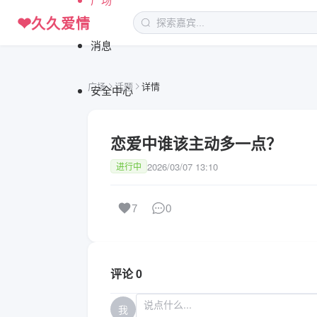
❤
久久爱情
消息
广场
话题
详情
安全中心
恋爱中谁该主动多一点？
2026/03/07 13:10
进行中
7
0
评论 0
我