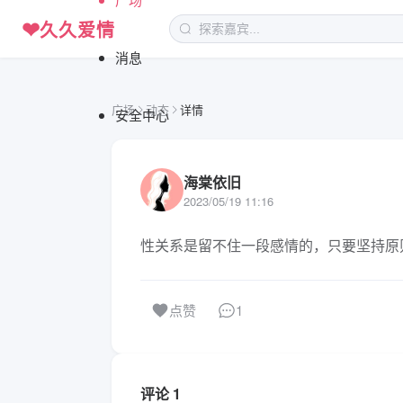
❤
久久爱情
消息
广场
动态
详情
安全中心
海棠依旧
2023/05/19 11:16
性关系是留不住一段感情的，只要坚持原
1
点赞
评论 1