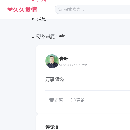
❤
久久爱情
消息
广场
动态
详情
安全中心
青叶
2023/06/14 17:15
万事随缘
评论
点赞
评论 0