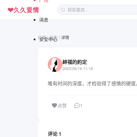
❤
久久爱情
消息
广场
动态
详情
安全中心
緈福的約定
2023/05/19 11:16
唯有时间的深度，才检验得了感情的硬度
1
点赞
评论 1