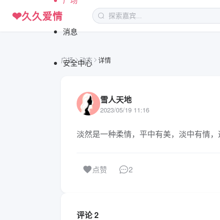
❤
久久爱情
消息
广场
动态
详情
安全中心
雪人天地
2023/05/19 11:16
淡然是一种柔情，平中有美，淡中有情，
2
点赞
评论 2