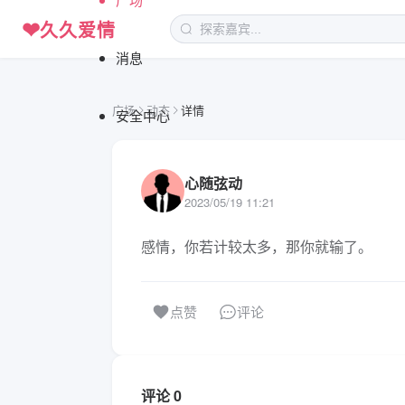
❤
久久爱情
消息
广场
动态
详情
安全中心
心随弦动
2023/05/19 11:21
感情，你若计较太多，那你就输了。
评论
点赞
评论 0