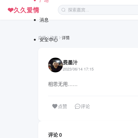
❤
久久爱情
消息
广场
动态
详情
安全中心
费墨汁
2023/06/14 17:15
相思无用……
评论
点赞
评论 0