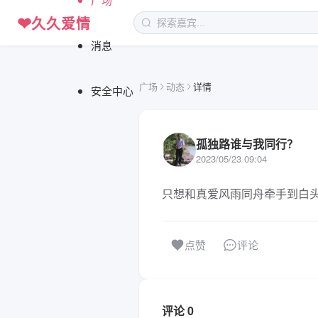
❤
久久爱情
消息
广场
动态
详情
安全中心
孤独路谁与我同行？
2023/05/23 09:04
只想和真爱风雨同舟牵手到白
评论
点赞
评论 0