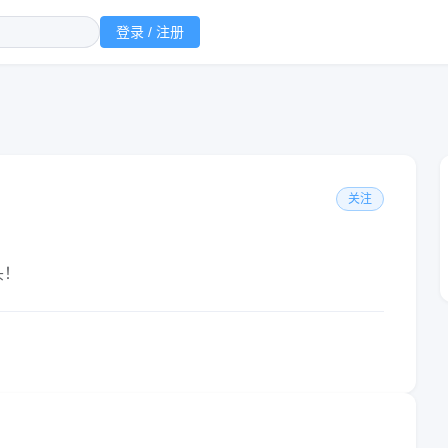
登录 / 注册
关注
头！