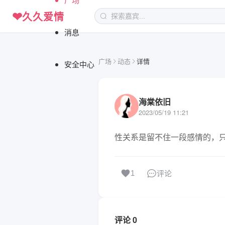
❤
久久爱情
消息
广场
动态
详情
安全中心
海棠依旧
2023/05/19 11:21
性关系是留不住一段感情的，
评论
1
评论 0