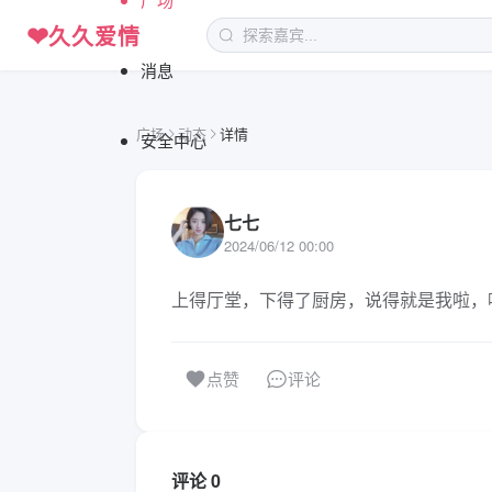
❤
久久爱情
消息
广场
动态
详情
安全中心
七七
2024/06/12 00:00
上得厅堂，下得了厨房，说得就是我啦，
评论
点赞
评论 0