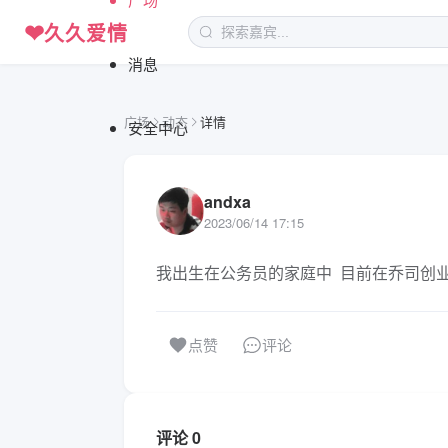
❤
久久爱情
消息
广场
动态
详情
安全中心
andxa
2023/06/14 17:15
我出生在公务员的家庭中  目前在乔司创业
评论
点赞
评论 0