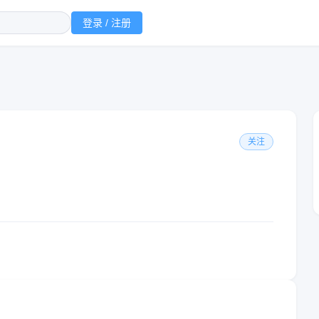
登录 / 注册
关注
！