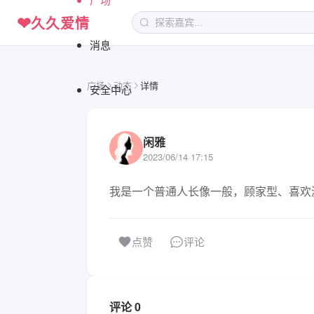
❤
久久爱情
消息
广场
动态
详情
安全中心
闲雅
2023/06/14 17:15
我是一个普通人长像一般，顾家型、喜欢
评论
点赞
评论 0