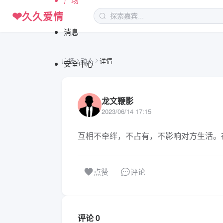
❤
久久爱情
消息
广场
动态
详情
安全中心
龙文鞭影
2023/06/14 17:15
互相不牵绊，不占有，不影响对方生活。
评论
点赞
评论 0