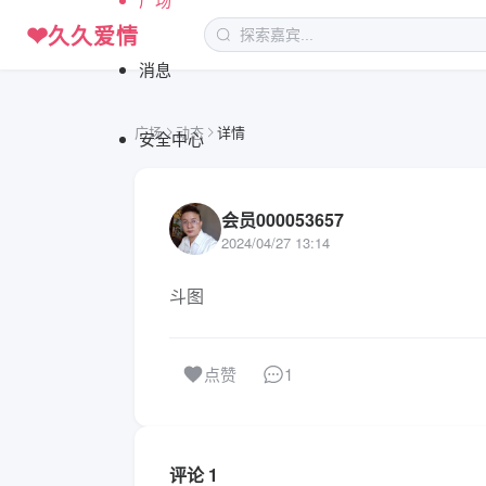
❤
久久爱情
消息
广场
动态
详情
安全中心
会员000053657
2024/04/27 13:14
斗图
1
点赞
评论 1