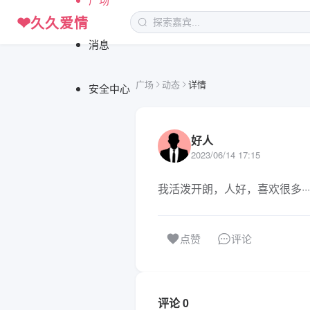
❤
久久爱情
消息
广场
动态
详情
安全中心
好人
2023/06/14 17:15
我活泼开朗，人好，喜欢很多···
评论
点赞
评论 0