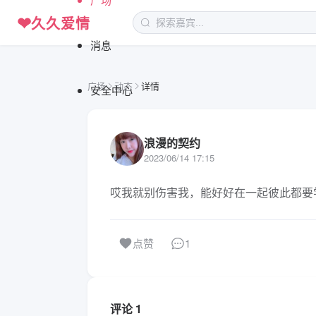
❤
久久爱情
消息
广场
动态
详情
安全中心
浪漫的契约
2023/06/14 17:15
哎我就别伤害我，能好好在一起彼此都要
1
点赞
评论 1