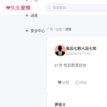
❤
久久爱情
消息
广场
动态
详情
安全中心
鱼忘七秒人忘七年
2023/06/14 17:15
21岁 性别男爱好女
评论
点赞
评论 0