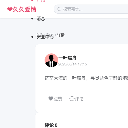
❤
久久爱情
消息
广场
动态
详情
安全中心
一叶扁舟
2023/06/14 17:15
茫茫大海的一叶扁舟，寻觅蓝色宁静的港
评论
点赞
评论 0