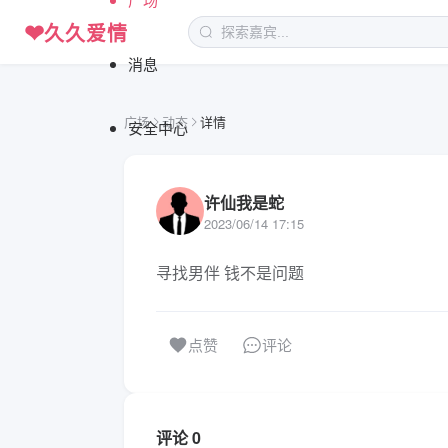
❤
久久爱情
消息
广场
动态
详情
安全中心
许仙我是蛇
2023/06/14 17:15
寻找男伴 钱不是问题
评论
点赞
评论 0