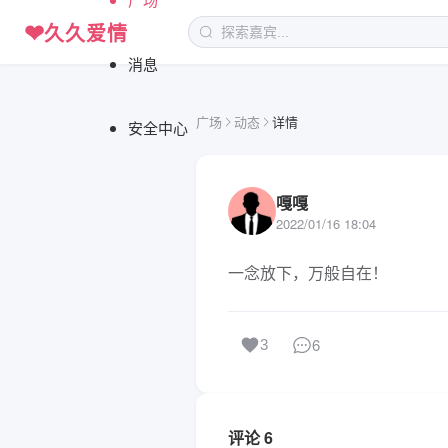
❤
久久爱情
消息
广场
动态
详情
安全中心
嘎嘎
2022/01/16 18:04
一念放下，万般自在！
6
3
评论 6