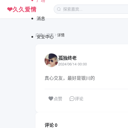
❤
久久爱情
消息
广场
动态
详情
安全中心
孤独终老
2024/06/14 00:00
真心交友，最好是银川的
评论
点赞
评论 0