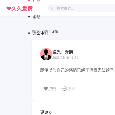
❤
久久爱情
消息
广场
动态
详情
安全中心
逆光，奔跑
2023/05/19 11:21
即使以为自己的感情已经干涸得无法给予
评论
点赞
评论 0