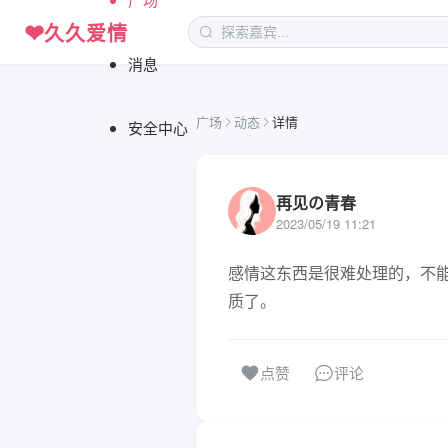
❤
久久爱情
消息
广场
动态
详情
安全中心
再见の青春
2023/05/19 11:21
感情这东西是很难处理的，不
质了。
评论
点赞