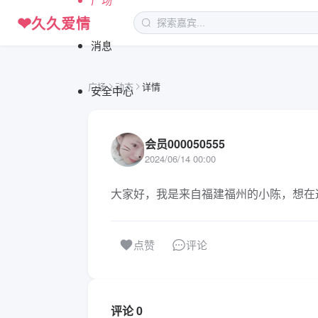
❤
久久爱情
消息
广场
动态
详情
安全中心
会员000050555
2024/06/14 00:00
大家好，我是来自福建福州的小陈，想在
评论
点赞
评论 0