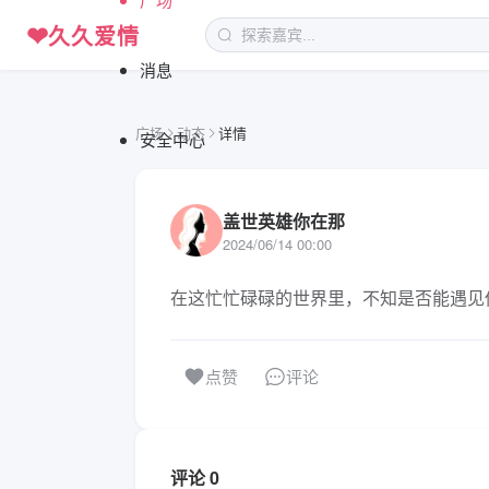
❤
久久爱情
消息
广场
动态
详情
安全中心
盖世英雄你在那
2024/06/14 00:00
在这忙忙碌碌的世界里，不知是否能遇见你
评论
点赞
评论 0