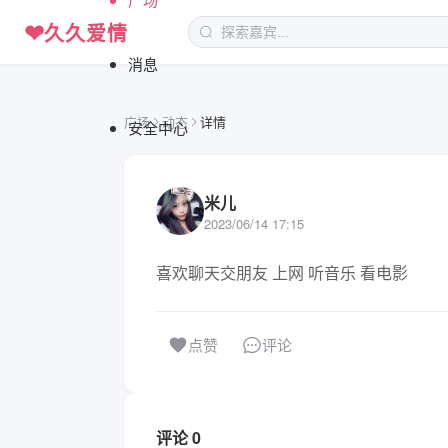
❤
久久爱情
消息
广场
动态
详情
安全中心
米儿
2023/06/14 17:15
喜欢聊天交朋友 上网 听音乐 看电影
评论
点赞
评论 0