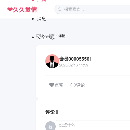
❤
久久爱情
消息
广场
动态
详情
安全中心
会员000055561
2025/02/16 11:59
评论
点赞
评论 0
我