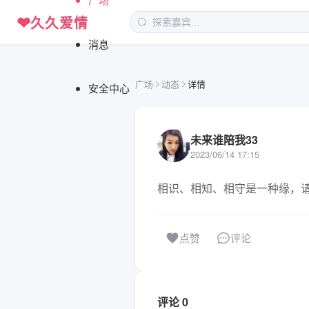
❤
久久爱情
消息
广场
动态
详情
安全中心
未来谁陪我33
2023/06/14 17:15
相识、相知、相守是一种缘，
评论
点赞
评论 0