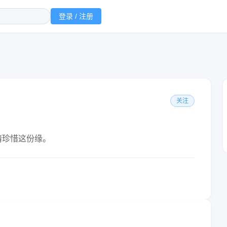
登录 / 注册
关注
请珍惜这份缘。