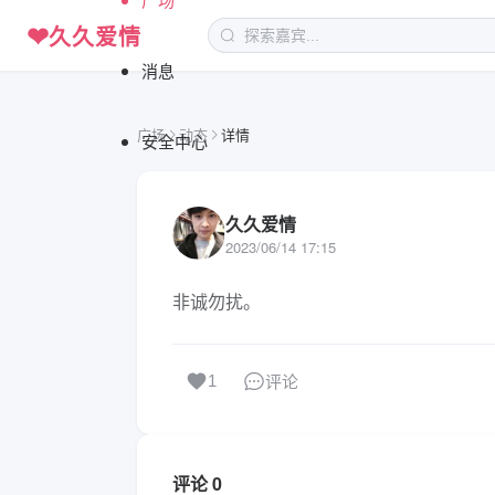
❤
久久爱情
消息
广场
动态
详情
安全中心
久久爱情
2023/06/14 17:15
非诚勿扰。
评论
1
评论 0