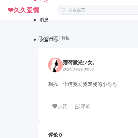
❤
久久爱情
消息
广场
动态
详情
安全中心
薄荷微光少女。
2024/04/29 00:00
想找一个疼我爱我宠我的小哥哥
评论
点赞
评论 0