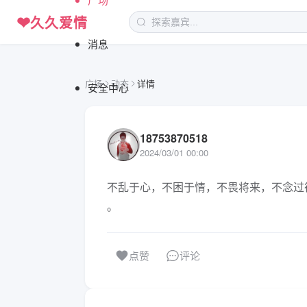
❤
久久爱情
消息
广场
动态
详情
安全中心
18753870518
2024/03/01 00:00
不乱于心，不困于情，不畏将来，不念过
。
评论
点赞