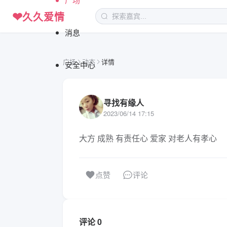
❤
久久爱情
消息
广场
动态
详情
安全中心
寻找有缘人
2023/06/14 17:15
大方 成熟 有责任心 爱家 对老人有孝心
评论
点赞
评论 0