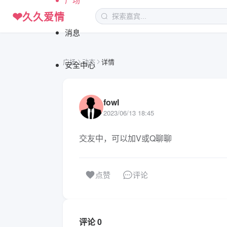
❤
久久爱情
消息
广场
动态
详情
安全中心
fowl
2023/06/13 18:45
交友中，可以加V或Q聊聊
评论
点赞
评论 0