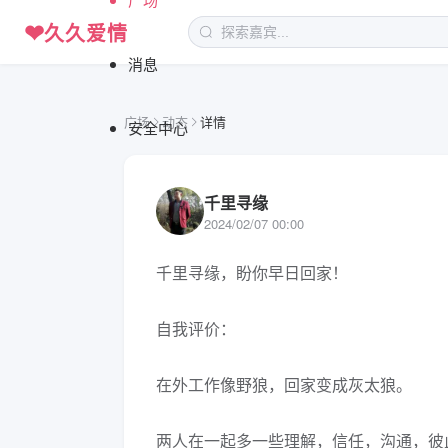
❤
久久爱情
消息
广场
动态
详情
安全中心
千里寻缘
2024/02/07 00:00
千里寻缘，盼你早日回家！

自我评价：

在外工作像野狼，回家变成灰太狼。

两人在一起多一些理解，信任，沟通，彼