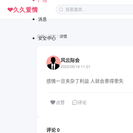
❤
久久爱情
消息
广场
动态
详情
安全中心
风云际会
2023/05/19 11:21
感情一旦夹杂了利益 人就会患得患失
评论
点赞
评论 0