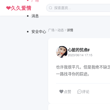
❤
久久爱情
消息
广场
动态
详情
安全中心
心脏的忧虑#
2023/06/14 17:15
也许我很平凡，但是我绝不缺
一路找寻你的踪迹。
评论
点赞