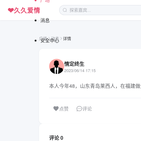
❤
久久爱情
消息
广场
动态
详情
安全中心
情定终生
2023/06/14 17:15
本人今年48，山东青岛莱西人，在福建
评论
点赞
评论 0