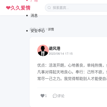
❤
久久爱情
消息
广场
动态
详情
安全中心
避风港
2023/06/14 17:15
优点：活泼开朗，心地善良，单纯热情，
凡事对得起天地良心。奉行：己所不欲，
常尽一己之力。我觉得帮助别人才能使自
评论
1