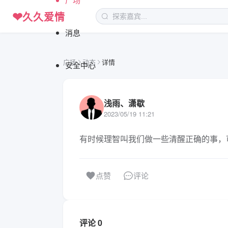
❤
久久爱情
消息
广场
动态
详情
安全中心
浅雨、潇歇
2023/05/19 11:21
有时候理智叫我们做一些清醒正确的事，
评论
点赞
评论 0