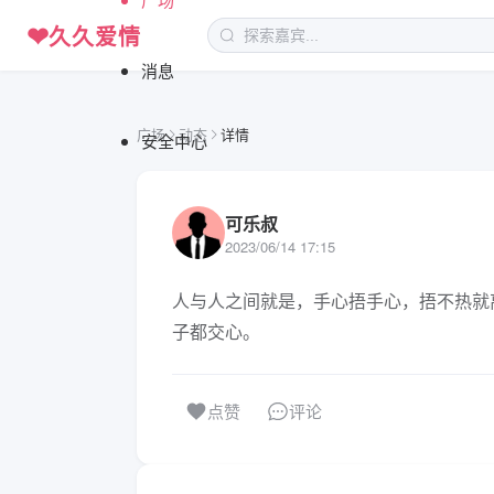
❤
久久爱情
消息
广场
动态
详情
安全中心
可乐叔
2023/06/14 17:15
人与人之间就是，手心捂手心，捂不热就
子都交心。
评论
点赞