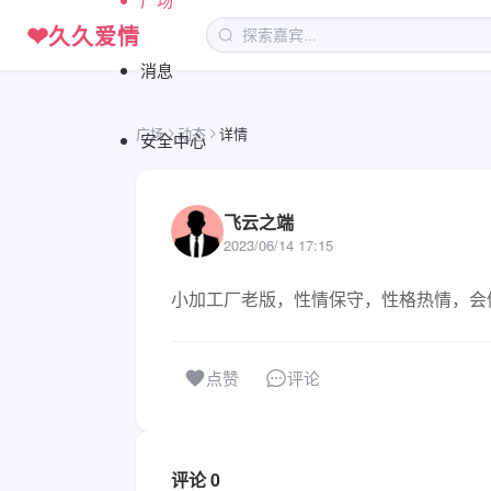
❤
久久爱情
消息
广场
动态
详情
安全中心
飞云之端
2023/06/14 17:15
小加工厂老版，性情保守，性格热情，会
评论
点赞
评论 0