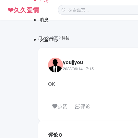
❤
久久爱情
消息
广场
动态
详情
安全中心
youjjyou
2023/06/14 17:15
OK
评论
点赞
评论 0