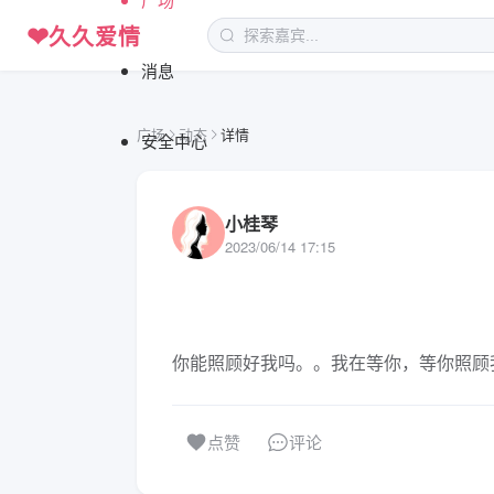
❤
久久爱情
消息
广场
动态
详情
安全中心
小桂琴
2023/06/14 17:15
你能照顾好我吗。。我在等你，等你照顾
评论
点赞