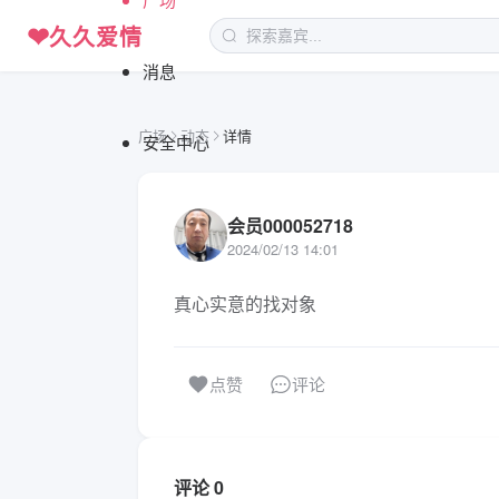
❤
久久爱情
消息
广场
动态
详情
安全中心
会员000052718
2024/02/13 14:01
真心实意的找对象
评论
点赞
评论 0