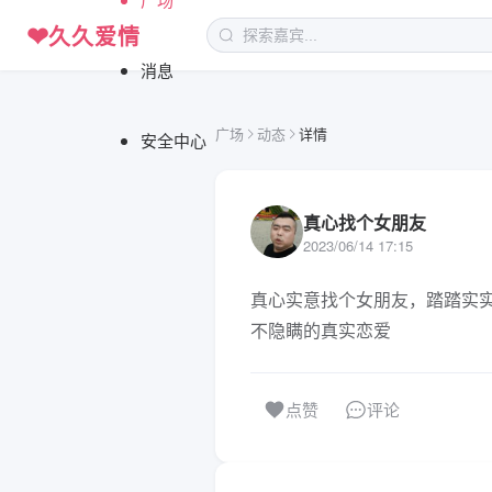
❤
久久爱情
消息
广场
动态
详情
安全中心
真心找个女朋友
2023/06/14 17:15
真心实意找个女朋友，踏踏实
不隐瞒的真实恋爱
评论
点赞