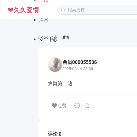
❤
久久爱情
消息
广场
动态
详情
安全中心
会员000055536
2025/02/14 23:36
蜂巢第二站
评论
点赞
评论 0