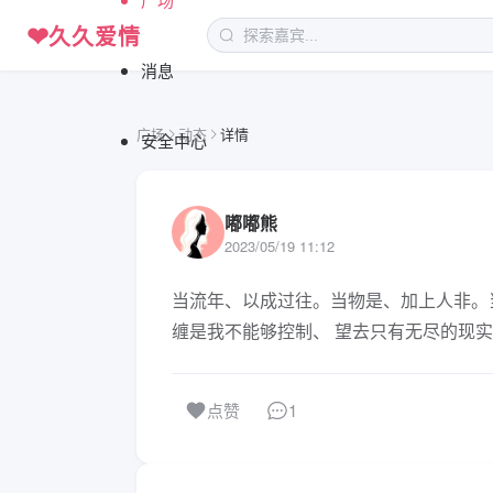
❤
久久爱情
消息
广场
动态
详情
安全中心
嘟嘟熊
2023/05/19 11:12
当流年、以成过往。当物是、加上人非。
缠是我不能够控制、 望去只有无尽的现
1
点赞