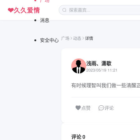
❤
久久爱情
消息
广场
动态
详情
安全中心
浅雨、潇歇
2023/05/19 11:21
有时候理智叫我们做一些清醒
评论
点赞
评论 0