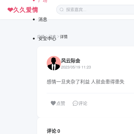
❤
久久爱情
消息
广场
动态
详情
安全中心
风云际会
2023/05/19 11:23
感情一旦夹杂了利益 人就会患得患失
评论
点赞
评论 0